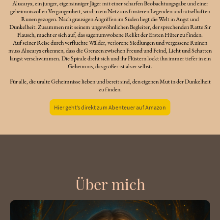
Alucaryx, ein junger, eigensinniger Jäger mit einer scharfen Beobachtungsgabe und einer
geheimnisvollen Vergangenheit, wird in ein Netz aus finsteren Legenden und rätselhaften
Runen gezogen. Nach grausigen Angriffen im Süden liegt die Welt in Angst und
Dunkelheit. Zusammen mit seinem ungewöhnlichen Begleiter, der sprechenden Ratte Sir
Flausch, macht er sich auf, das sagenumwobene Relikt der Ersten Hüter zu finden.
Auf seiner Reise durch verfluchte Wälder, verlorene Siedlungen und vergessene Ruinen
muss Alucaryx erkennen, dass die Grenzen zwischen Freund und Feind, Licht und Schatten
längst verschwimmen. Die Spirale dreht sich und ihr Flüstern lockt ihn immer tiefer in ein
Geheimnis, das größer ist als er selbst.
Für alle, die uralte Geheimnisse lieben und bereit sind, den eigenen Mut in der Dunkelheit
zu finden.
Hier geht’s direkt zum Abenteuer auf Amazon
Über mich