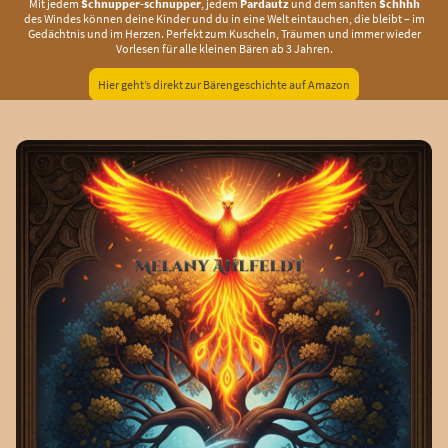
Mit jedem
Schnupper-schnupper
, jedem
Pardautz
und dem sanften
Schhhh
des Windes können deine Kinder und du in eine Welt eintauchen, die bleibt – im
Gedächtnis und im Herzen. Perfekt zum Kuscheln, Träumen und immer wieder
Vorlesen für alle kleinen Bären ab 3 Jahren.
Hier geht’s direkt zur Bärengeschichte auf Amazon