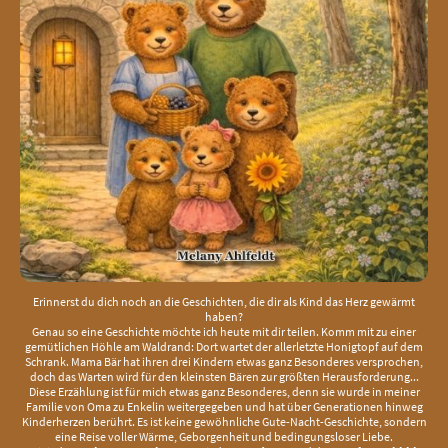
Erinnerst du dich noch an die Geschichten, die dir als Kind das Herz gewärmt
haben?
Genau so eine Geschichte möchte ich heute mit dir teilen. Komm mit zu einer
gemütlichen Höhle am Waldrand: Dort wartet der allerletzte Honigtopf auf dem
Schrank. Mama Bär hat ihren drei Kindern etwas ganz Besonderes versprochen,
doch das Warten wird für den kleinsten Bären zur größten Herausforderung...
Diese Erzählung ist für mich etwas ganz Besonderes, denn sie wurde in meiner
Familie von Oma zu Enkelin weitergegeben und hat über Generationen hinweg
Kinderherzen berührt. Es ist keine gewöhnliche Gute-Nacht-Geschichte, sondern
eine Reise voller Wärme, Geborgenheit und bedingungsloser Liebe.