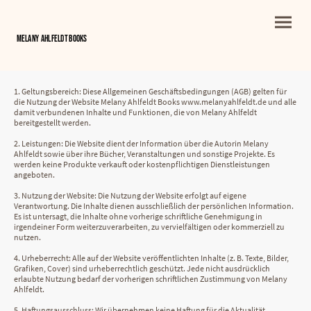
Melany Ahlfeldt BOOKS
1. Geltungsbereich: Diese Allgemeinen Geschäftsbedingungen (AGB) gelten für
die Nutzung der Website Melany Ahlfeldt Books www.melanyahlfeldt.de und alle
damit verbundenen Inhalte und Funktionen, die von Melany Ahlfeldt
bereitgestellt werden.
2. Leistungen: Die Website dient der Information über die Autorin Melany
Ahlfeldt sowie über ihre Bücher, Veranstaltungen und sonstige Projekte. Es
werden keine Produkte verkauft oder kostenpflichtigen Dienstleistungen
angeboten.
3. Nutzung der Website: Die Nutzung der Website erfolgt auf eigene
Verantwortung. Die Inhalte dienen ausschließlich der persönlichen Information.
Es ist untersagt, die Inhalte ohne vorherige schriftliche Genehmigung in
irgendeiner Form weiterzuverarbeiten, zu vervielfältigen oder kommerziell zu
nutzen.
4. Urheberrecht: Alle auf der Website veröffentlichten Inhalte (z. B. Texte, Bilder,
Grafiken, Cover) sind urheberrechtlich geschützt. Jede nicht ausdrücklich
erlaubte Nutzung bedarf der vorherigen schriftlichen Zustimmung von Melany
Ahlfeldt.
5. Haftungsausschluss: Wir übernehmen keine Haftung für die Aktualität,