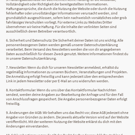
Vollständigkeit oder Richtigkeit der bereitgestellten Informationen.
Haftungsansprüche, die durch die Nutzung der Website oder durch die Nutzung
fehlerhafter oder unvollständiger Informationen verursacht werden, sind
grundsätzlich ausgeschlossen, sofern kein nachweislich vorsätzliches oder grob
fahrlässiges Verschulden vorliegt. Für externe Links zu Websites Dritter
übernehmen wir keine Haftung. Für die Inhalte der verlinkten Seiten sind
ausschließlich deren Betreiber verantwortlich.
6. Sicherheit und Datenschutz: Die Sicherheit deiner Daten ist uns wichtig. Alle
personenbezogenen Daten werden gemäß unserer Datenschutzerklärung
verarbeitet. Beim Versand des Newsletters werden die von dir angegebenen
Daten ausschließlich für diesen Zweck genutzt. Weitere Informationen findest du
in unserer Datenschutzerklärung.
7. Newsletter: Wenn du dich für unseren Newsletter anmeldest, erhältst du
regelmäßig Informationen zu unseren Büchern, Veranstaltungen und Projekten.
Die Anmeldung erfolgt freiwillig und kann jederzeit über den entsprechenden
Link in jedem Newsletter oder per E-Mail an uns widerrufen werden.
8. Kontaktformular: Wenn du uns über das Kontaktformular Nachrichten
sendest, werden deine Angaben zur Bearbeitung der Anfrage und für den Fall
von Anschlussfragen gespeichert. Die Angabe personenbezogener Daten erfolgt
freiwillig.
9. Änderungen der AGB: Wir behalten uns das Recht vor, diese AGB jederzeit ohne
Angabe von Gründen zu ändern. Die jeweils aktuelle Version wird auf der Website
veröffentlicht. Mit der weiteren Nutzung der Website erklärst du dich mit den
Änderungen einverstanden.